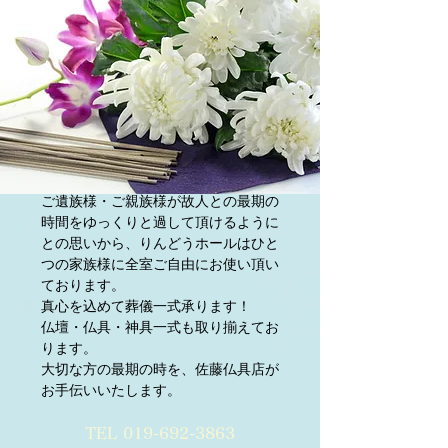
ご遺族様・ご親族様が故人との最期の
時間をゆっくりと過して頂けるように
との思いから、りんどうホールはひと
つの家族様に全室ご自由にお使い頂い
ております。
真心を込めて葬儀一式承ります！
仏壇・仏具・神具一式も取り揃えてお
ります。
​大切な方の最期の時を、佐藤仏具店が
お手伝いいたします。
TEL
019-692-3863