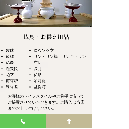
仏具・お供え用品
数珠
ロウソク立
位牌
リン・リン棒・リン台・リン
仏像
布団
過去帳
高月
花立
仏膳
前香炉
吊灯籠
線香差
盆提灯
お客様のライフスタイルやご希望に沿って
ご提案させていただきます。ご購入は当店
までお申し付けください。