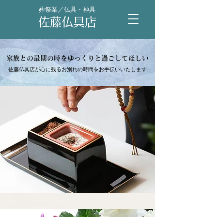
葬祭業／仏具・神具
佐藤仏具店
家族との最期の時をゆっくりと過ごして
​ほしい
佐藤仏具店が心に残るお別れの時間をお手伝いいたします