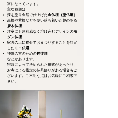
富になっています。
主な種類は
漆を塗り金箔で仕上げた
金仏壇（塗仏壇）
黒檀や紫檀などを使い落ち着いた趣のある
唐木仏壇
洋室にも違和感なく溶け込むデザインの
モ
ダン仏壇
家具の上に乗せておまつりすることを想定
した
ミニ仏壇
神道の方のための
神徒壇
などがあります。
宗派によって決められた形式があったり、
お寺による指定の仏具飾りがある場合もご
ざいます。ご不明な点はお気軽にご相談下
さい。